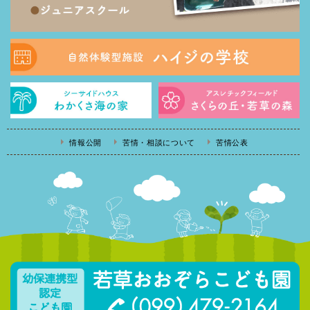
情報公開
苦情・相談について
苦情公表