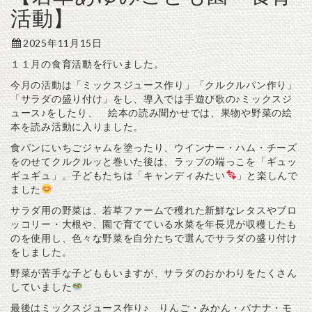
活動】
2025年11月15日
１１月の食育活動を行いました。
今月の活動は「ミックスジュース作り」「クルクルパン作り」
「サラダの盛り付け」をし、導入では手遊び歌の♪ミックスジ
ュース♪をしたり、 絵本の読み聞かせでは、果物や野菜の絵
本を読み活動に入りました。
食パンにいちごジャムを塗ったり、ウインナー・ハム・チーズ
をのせてクルクルッと巻いた後は、ラップの端っこを「ギュッ
ギュギュ」。子どもたちは「キャンディみたい
」と楽しんで
ました
サラダ用の野菜は、若草ファームで穫れた新鮮なレタスやブロ
ッコリー・大根や、園で育てている水菜を年長児が収穫したも
のを使用し、色々な野菜を自分たちで選んでサラダの盛り付け
をしました。
野菜が苦手な子どももいますが、サラダのおかわりをたくさん
していました
最後はミックスジュース作り♪ りんご・みかん・バナナ・モ