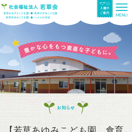
T
o
MENU
g
g
l
e
n
a
v
i
g
a
t
i
o
n
お知らせ
【若草あゆみこども園 食育