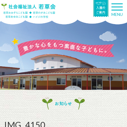
T
o
MENU
g
g
l
e
n
a
v
i
g
a
t
i
o
n
お知らせ
IMG_4150