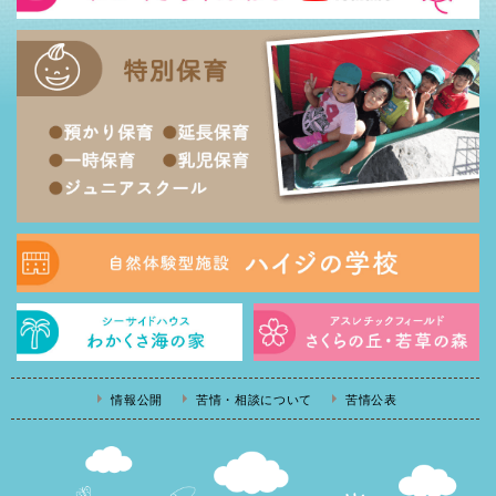
情報公開
苦情・相談について
苦情公表