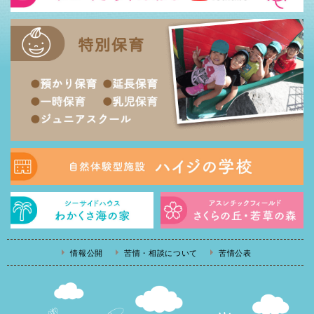
情報公開
苦情・相談について
苦情公表