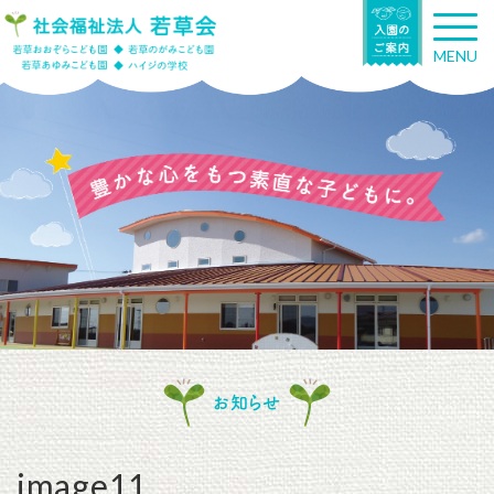
T
o
MENU
g
g
l
e
n
a
v
i
g
a
t
i
o
n
お知らせ
image11