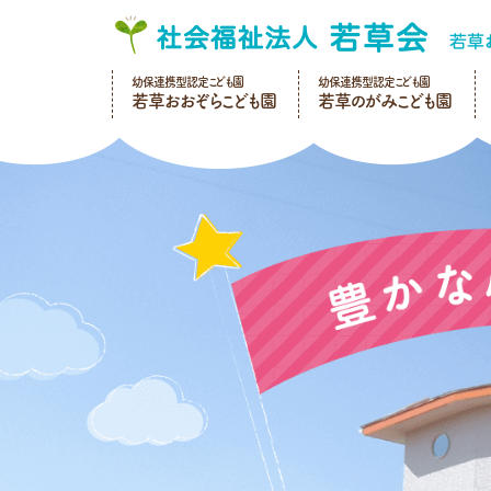
幼保連携型認定こども園
幼保連携型認定こども園
若草おおぞらこども園
若草のがみこども園