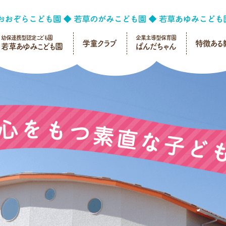
幼保連携型認定こども園
企業主導型保育園
学童クラブ
特徴ある
若草あゆみこども園
ぱんだちゃん