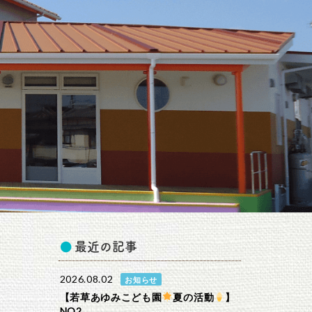
最近の記事
2026.08.02
お知らせ
【若草あゆみこども園
夏の活動
】
NO2