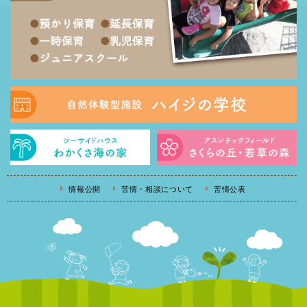
情報公開
苦情・相談について
苦情公表