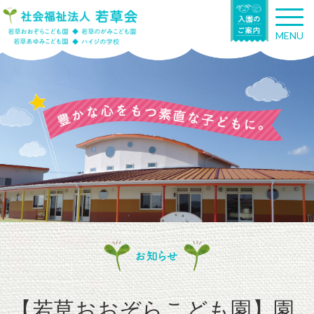
T
o
MENU
g
g
l
e
n
a
v
i
g
a
t
i
o
n
お知らせ
【若草おおぞらこども園】園