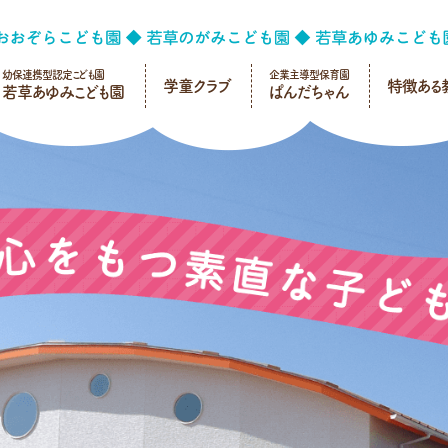
幼保連携型認定こども園
企業主導型保育園
学童クラブ
特徴ある
若草あゆみこども園
ぱんだちゃん