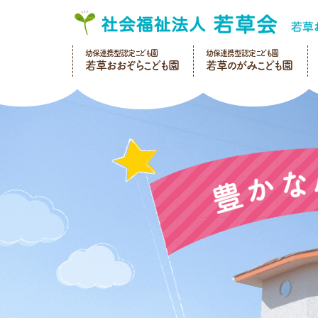
幼保連携型認定こども園
幼保連携型認定こども園
若草おおぞらこども園
若草のがみこども園