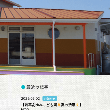
最近の記事
2026.08.02
お知らせ
【若草あゆみこども園
夏の活動
】
NO2