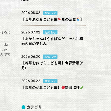
2026.08.02
お知らせ
【若草あゆみこども園
夏の活動
】
れるよ
2026.07.02
お知らせ
【あかちゃんはうすぱんだちゃん】梅
雨の日の楽しみ
、水に
した
きで穴
2026.06.30
お知らせ
【若草おおぞらこども園】食育活動(６
月)
2026.06.22
お知らせ
【若草のがみこども園】
野菜収穫
カテゴリー