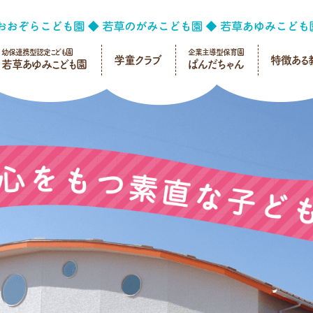
幼保連携型認定こども園
企業主導型保育園
学童クラブ
特徴ある
若草あゆみこども園
ぱんだちゃん