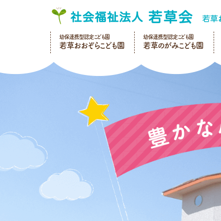
幼保連携型認定こども園
幼保連携型認定こども園
若草おおぞらこども園
若草のがみこども園