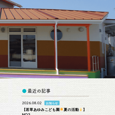
最近の記事
2026.08.02
お知らせ
【若草あゆみこども園
夏の活動
】
NO2