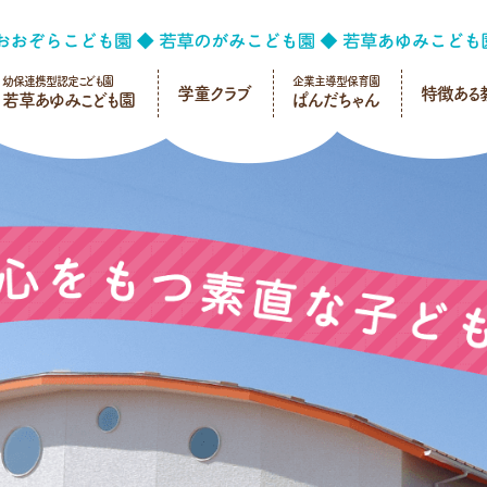
幼保連携型認定こども園
企業主導型保育園
学童クラブ
特徴ある
若草あゆみこども園
ぱんだちゃん