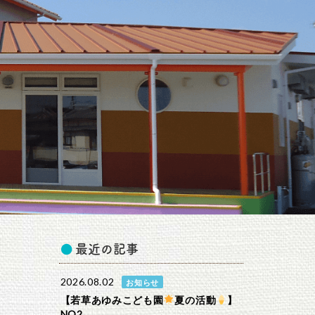
最近の記事
2026.08.02
お知らせ
【若草あゆみこども園
夏の活動
】
NO2