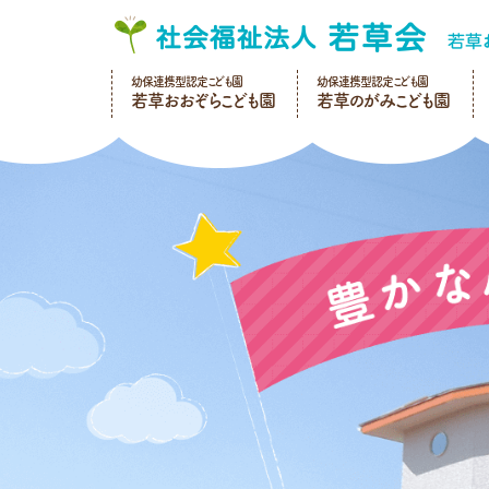
幼保連携型認定こども園
幼保連携型認定こども園
若草おおぞらこども園
若草のがみこども園