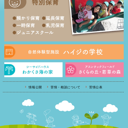
情報公開
苦情・相談について
苦情公表