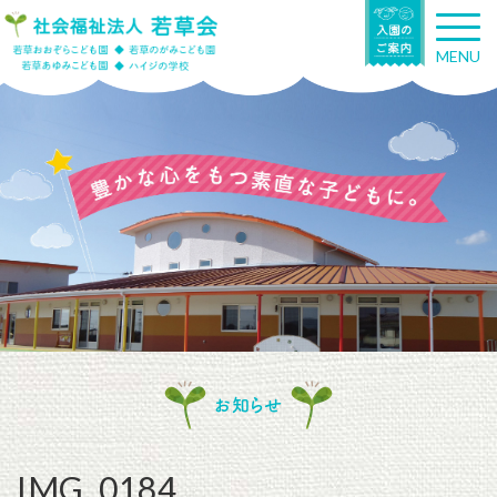
T
o
MENU
g
g
l
e
n
a
v
i
g
a
t
i
o
n
お知らせ
IMG_0184