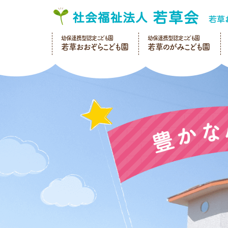
幼保連携型認定こども園
幼保連携型認定こども園
若草おおぞらこども園
若草のがみこども園