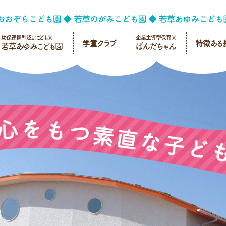
幼保連携型認定こども園
企業主導型保育園
学童クラブ
特徴ある
若草あゆみこども園
ぱんだちゃん