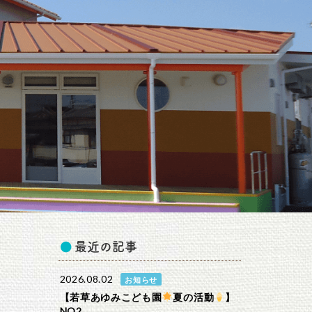
最近の記事
2026.08.02
お知らせ
【若草あゆみこども園
夏の活動
】
NO2