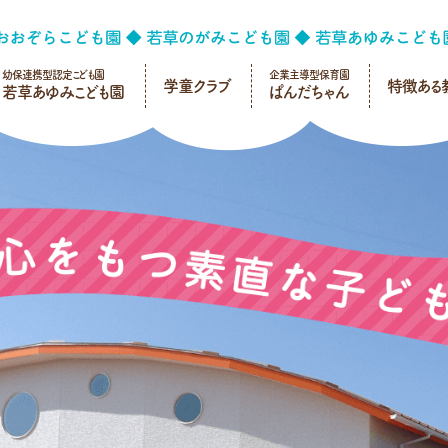
幼保連携型認定こども園
企業主導型保育園
学童クラブ
特徴ある
若草あゆみこども園
ぱんだちゃん