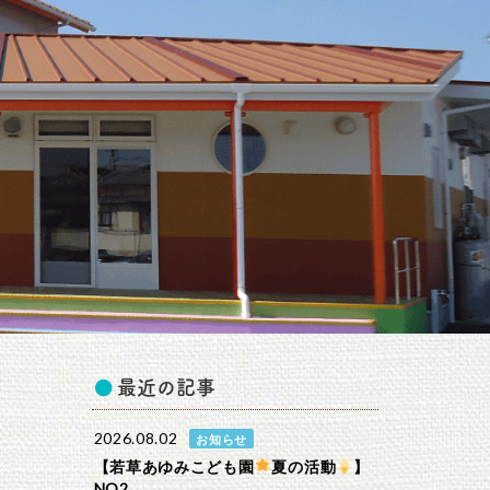
最近の記事
2026.08.02
お知らせ
【若草あゆみこども園
夏の活動
】
NO2