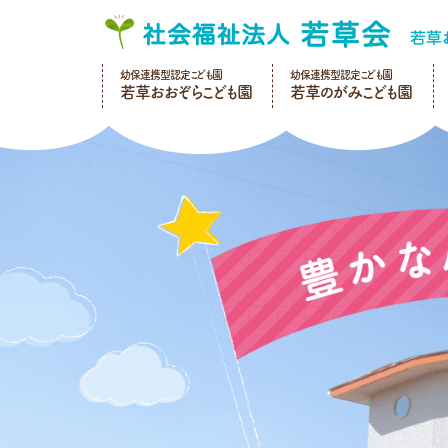
幼保連携型認定こども園
幼保連携型認定こども園
若草おおぞらこども園
若草のがみこども園