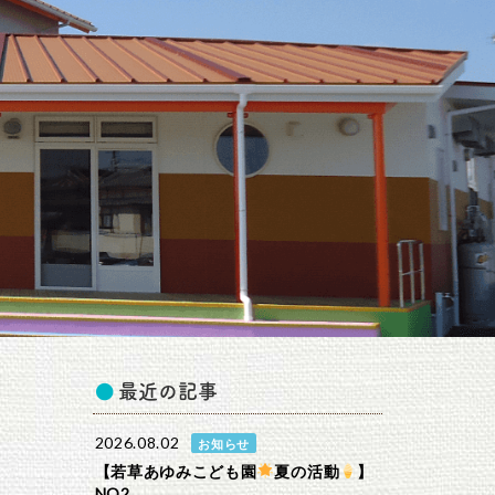
最近の記事
2026.08.02
お知らせ
【若草あゆみこども園
夏の活動
】
NO2