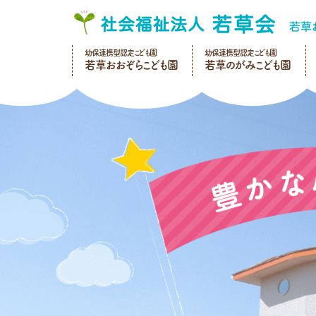
幼保連携型認定こども園
幼保連携型認定こども園
若草おおぞらこども園
若草のがみこども園