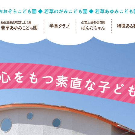
幼保連携型認定こども園
企業主導型保育園
学童クラブ
特徴ある
若草あゆみこども園
ぱんだちゃん