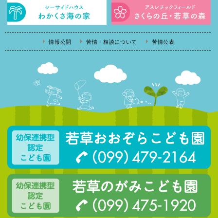
情報公開
苦情・相談について
苦情公表