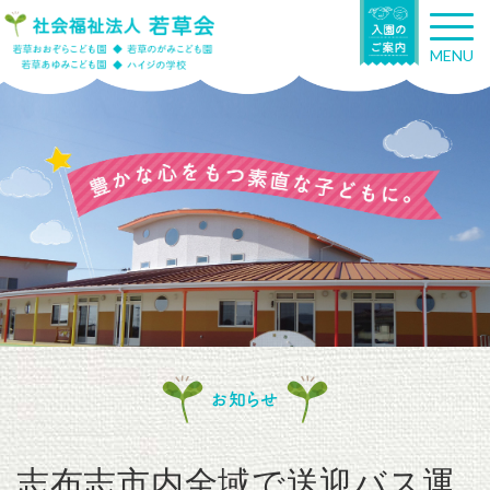
T
o
MENU
g
g
l
e
n
a
v
i
g
a
t
i
o
n
お知らせ
志布志市内全域で送迎バス運