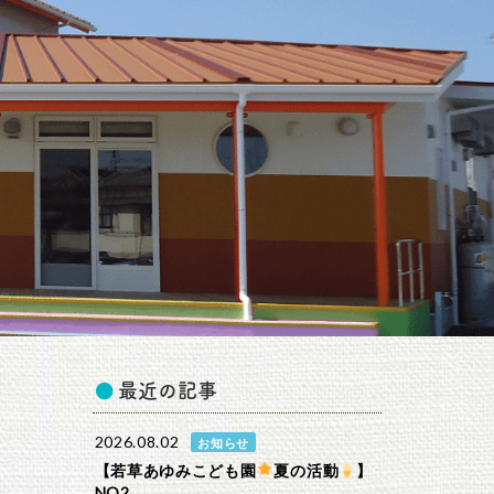
最近の記事
2026.08.02
お知らせ
【若草あゆみこども園
夏の活動
】
NO2