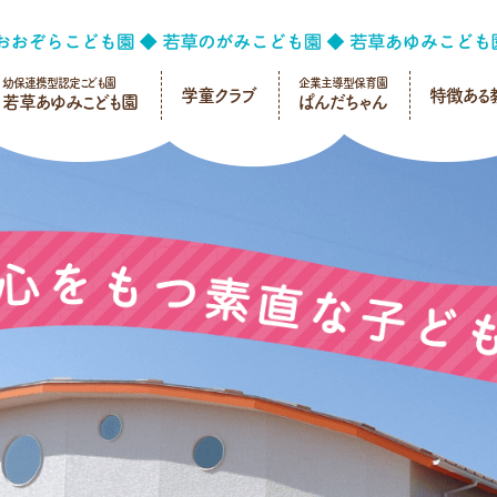
幼保連携型認定こども園
企業主導型保育園
学童クラブ
特徴ある
若草あゆみこども園
ぱんだちゃん