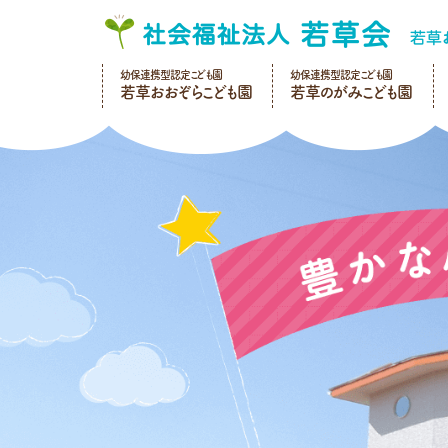
幼保連携型認定こども園
幼保連携型認定こども園
若草おおぞらこども園
若草のがみこども園