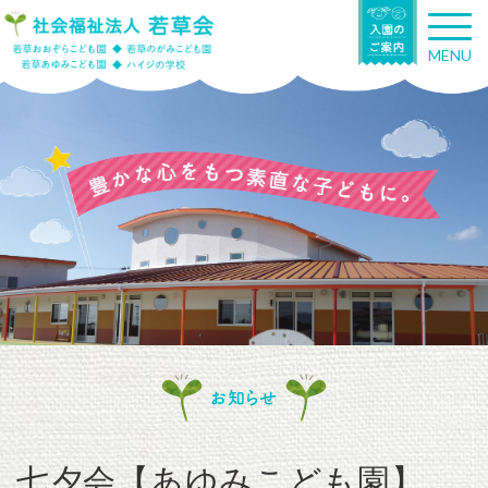
T
o
MENU
g
g
l
e
n
a
v
i
g
a
t
i
o
n
お知らせ
七夕会【あゆみこども園】