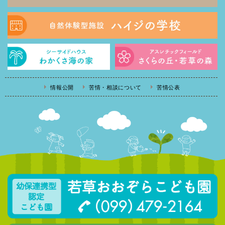
情報公開
苦情・相談について
苦情公表