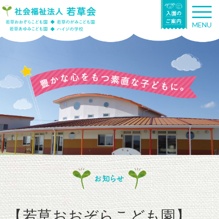
T
o
MENU
g
g
l
e
n
a
v
i
g
a
t
i
o
n
お知らせ
【若草おおぞらこども園】