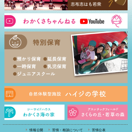
情報公開
苦情・相談について
苦情公表