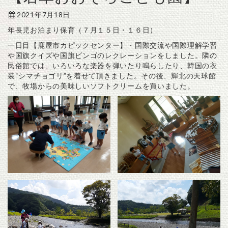
2021年7月18日
年長児お泊まり保育（７月１５日・１６日）
一日目【鹿屋市カピックセンター】・国際交流や国際理解学習
や国旗クイズや国旗ビンゴのレクレーションをしました。隣の
民俗館では、いろいろな楽器を弾いたり鳴らしたり、韓国の衣
装“シマチョゴリ”を着せて頂きました。その後、輝北の天球館
で、牧場からの美味しいソフトクリームを買いました。