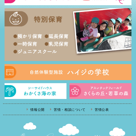
情報公開
苦情・相談について
苦情公表