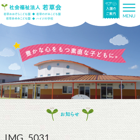
T
o
MENU
g
g
l
e
n
a
v
i
g
a
t
i
o
n
お知らせ
IMG_5031