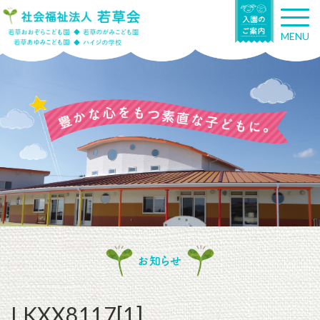
T
o
MENU
g
g
l
e
n
a
v
i
g
a
t
i
o
n
お知らせ
LKXX8117[1]