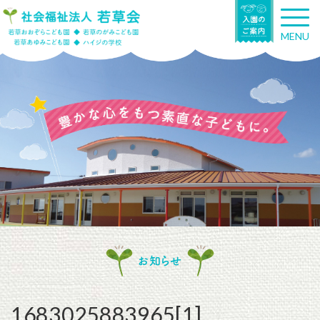
T
o
MENU
g
g
l
e
n
a
v
i
g
a
t
i
o
n
お知らせ
1683025883965[1]