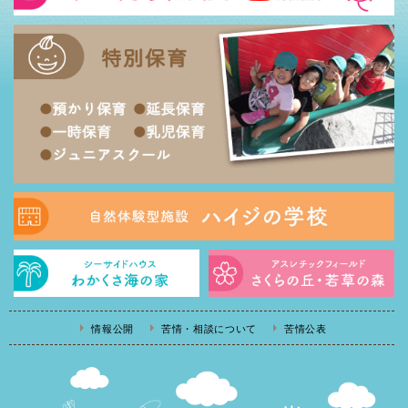
情報公開
苦情・相談について
苦情公表