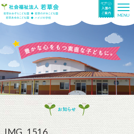
T
o
MENU
g
g
l
e
n
a
v
i
g
a
t
i
o
n
お知らせ
IMG_1516