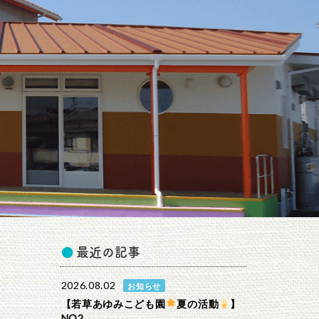
最近の記事
2026.08.02
お知らせ
【若草あゆみこども園
夏の活動
】
NO2