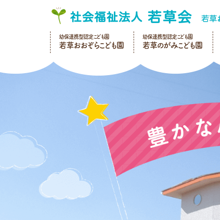
幼保連携型認定こども園
幼保連携型認定こども園
若草おおぞらこども園
若草のがみこども園