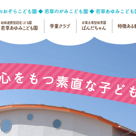
幼保連携型認定こども園
企業主導型保育園
学童クラブ
特徴ある
若草あゆみこども園
ぱんだちゃん