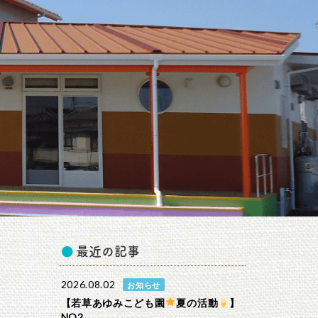
最近の記事
2026.08.02
お知らせ
【若草あゆみこども園
夏の活動
】
NO2