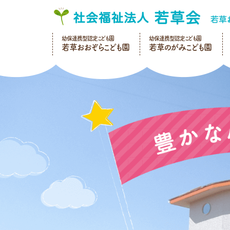
幼保連携型認定こども園
幼保連携型認定こども園
若草おおぞらこども園
若草のがみこども園