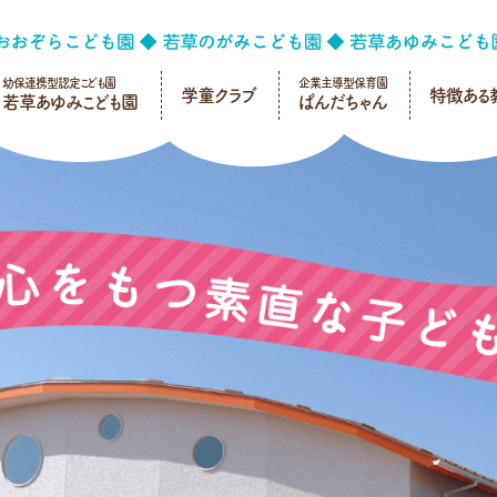
幼保連携型認定こども園
企業主導型保育園
学童クラブ
特徴ある
若草あゆみこども園
ぱんだちゃん