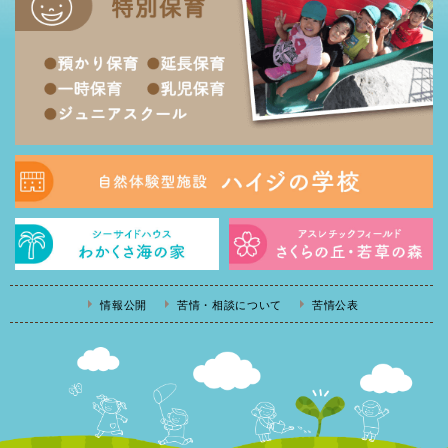
情報公開
苦情・相談について
苦情公表