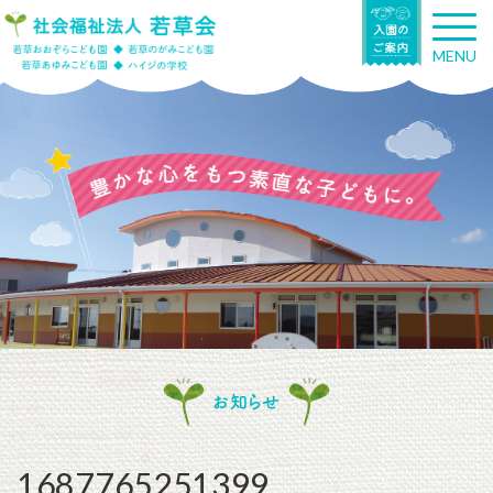
T
o
MENU
g
g
l
e
n
a
v
i
g
a
t
i
o
n
お知らせ
1687765251399