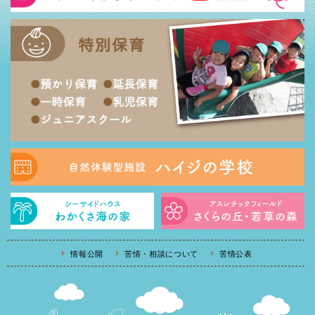
情報公開
苦情・相談について
苦情公表