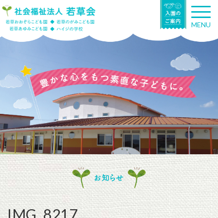
T
o
MENU
g
g
l
e
n
a
v
i
g
a
t
i
o
n
お知らせ
IMG_8217