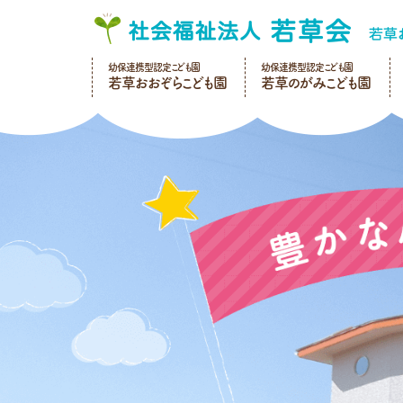
幼保連携型認定こども園
幼保連携型認定こども園
若草おおぞらこども園
若草のがみこども園