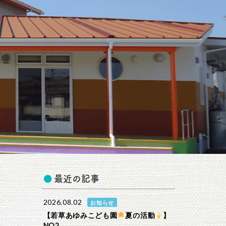
最近の記事
2026.08.02
お知らせ
【若草あゆみこども園
夏の活動
】
NO2