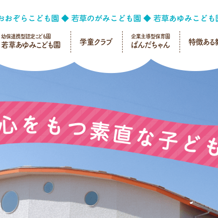
幼保連携型認定こども園
企業主導型保育園
学童クラブ
特徴ある
若草あゆみこども園
ぱんだちゃん