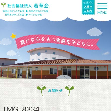
T
o
MENU
g
g
l
e
n
a
v
i
g
a
t
i
o
n
お知らせ
IMG_8334