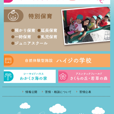
情報公開
苦情・相談について
苦情公表