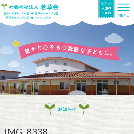
T
o
MENU
g
g
l
e
n
a
v
i
g
a
t
i
o
n
お知らせ
IMG_8338