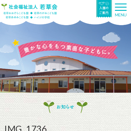
T
o
MENU
g
g
l
e
n
a
v
i
g
a
t
i
o
n
お知らせ
IMG_1736