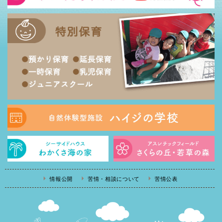
情報公開
苦情・相談について
苦情公表