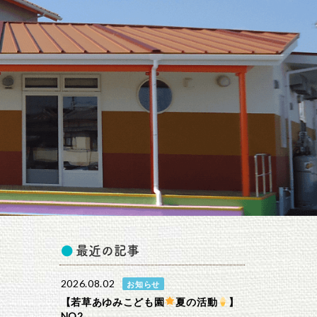
最近の記事
2026.08.02
お知らせ
【若草あゆみこども園
夏の活動
】
NO2