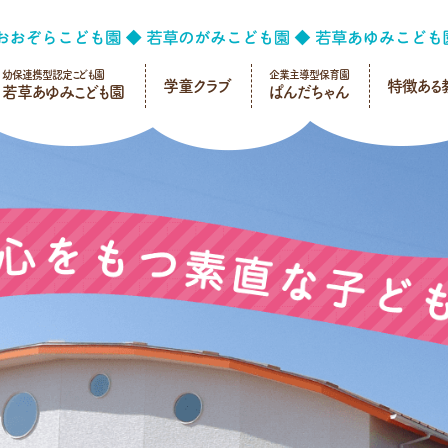
幼保連携型認定こども園
企業主導型保育園
学童クラブ
特徴ある
若草あゆみこども園
ぱんだちゃん