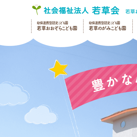
幼保連携型認定こども園
幼保連携型認定こども園
若草おおぞらこども園
若草のがみこども園