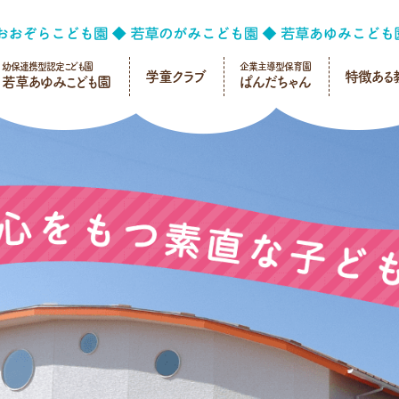
幼保連携型認定こども園
企業主導型保育園
学童クラブ
特徴ある
若草あゆみこども園
ぱんだちゃん