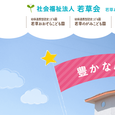
幼保連携型認定こども園
幼保連携型認定こども園
若草おおぞらこども園
若草のがみこども園