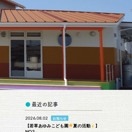
最近の記事
2026.08.02
お知らせ
【若草あゆみこども園
夏の活動
】
NO2