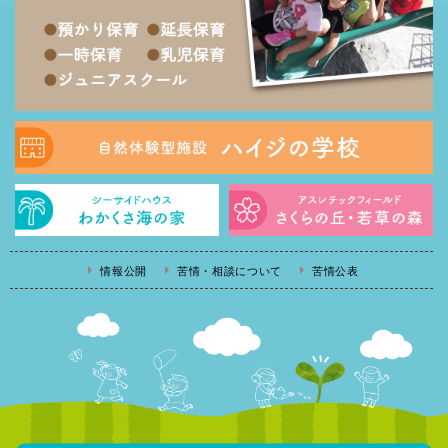
情報公開
苦情・相談について
苦情公表