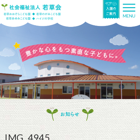
T
o
MENU
g
g
l
e
n
a
v
i
g
a
t
i
o
n
お知らせ
IMG_4945