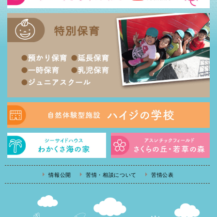
情報公開
苦情・相談について
苦情公表