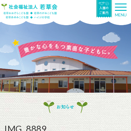
T
o
MENU
g
g
l
e
n
a
v
i
g
a
t
i
o
n
お知らせ
IMG_8889