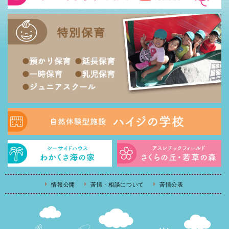
情報公開
苦情・相談について
苦情公表