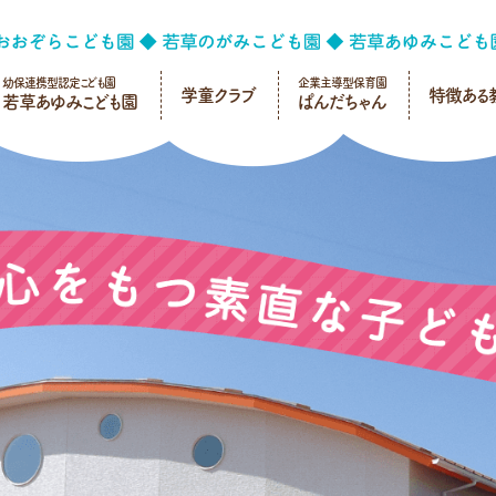
幼保連携型認定こども園
企業主導型保育園
学童クラブ
特徴ある
若草あゆみこども園
ぱんだちゃん