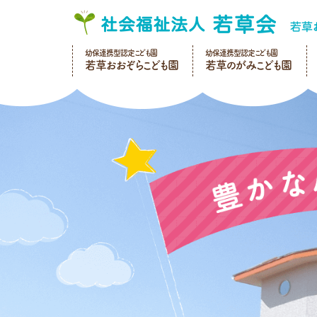
幼保連携型認定こども園
幼保連携型認定こども園
若草おおぞらこども園
若草のがみこども園