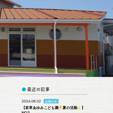
最近の記事
2026.08.02
お知らせ
【若草あゆみこども園
夏の活動
】
NO2