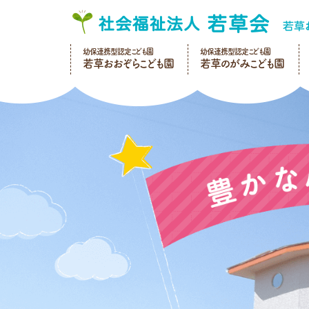
幼保連携型認定こども園
幼保連携型認定こども園
若草おおぞらこども園
若草のがみこども園