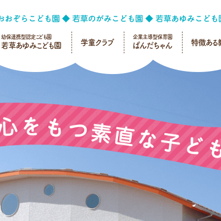
幼保連携型認定こども園
企業主導型保育園
学童クラブ
特徴ある
若草あゆみこども園
ぱんだちゃん