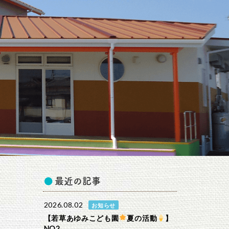
最近の記事
2026.08.02
お知らせ
【若草あゆみこども園
夏の活動
】
NO2