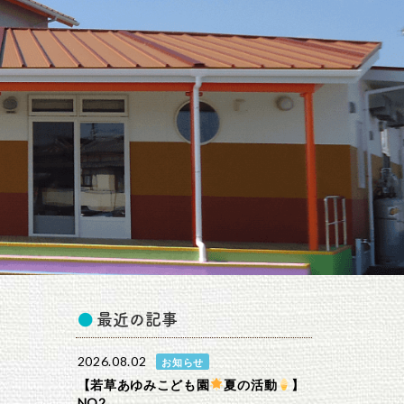
最近の記事
2026.08.02
お知らせ
【若草あゆみこども園
夏の活動
】
NO2