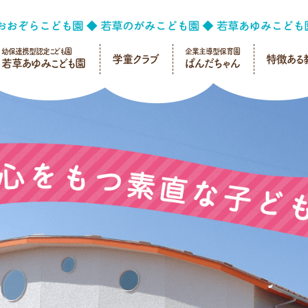
幼保連携型認定こども園
企業主導型保育園
学童クラブ
特徴ある
若草あゆみこども園
ぱんだちゃん