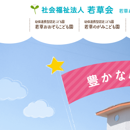
幼保連携型認定こども園
幼保連携型認定こども園
若草おおぞらこども園
若草のがみこども園