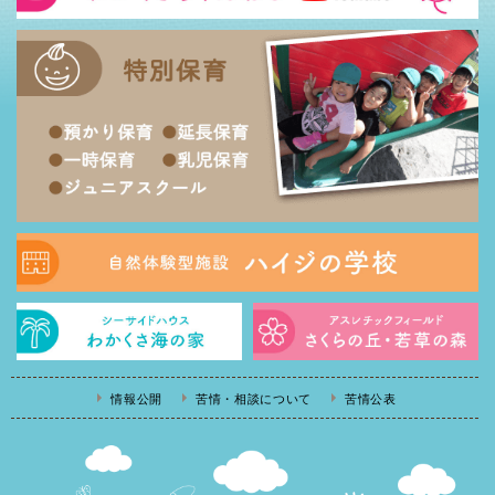
情報公開
苦情・相談について
苦情公表