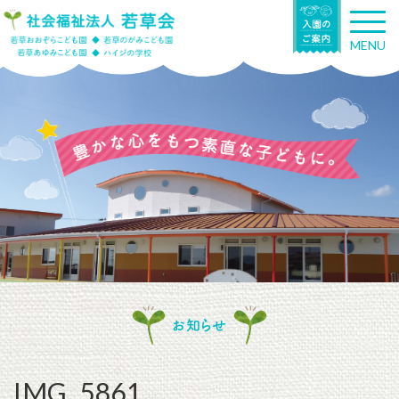
T
o
MENU
g
g
l
e
n
a
v
i
g
a
t
i
o
n
お知らせ
IMG_5861