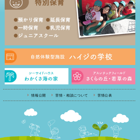
情報公開
苦情・相談について
苦情公表