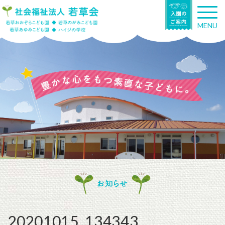
T
o
MENU
g
g
l
e
n
a
v
i
g
a
t
i
o
n
お知らせ
20201015_134343