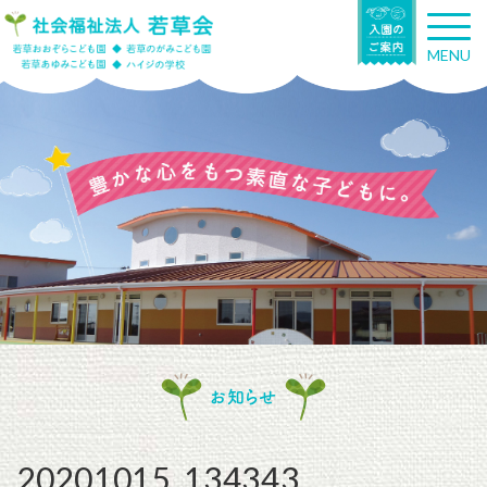
T
o
MENU
g
g
l
e
n
a
v
i
g
a
t
i
o
n
お知らせ
20201015_134343