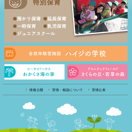
情報公開
苦情・相談について
苦情公表