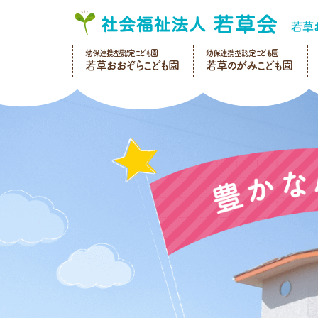
幼保連携型認定こども園
幼保連携型認定こども園
若草おおぞらこども園
若草のがみこども園