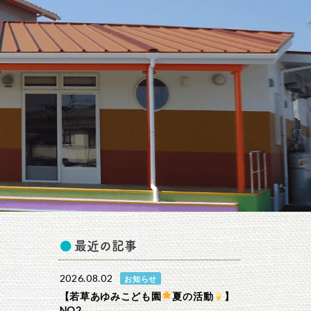
最近の記事
2026.08.02
お知らせ
【若草あゆみこども園
夏の活動
】
NO2