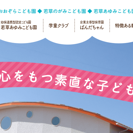
幼保連携型認定こども園
企業主導型保育園
学童クラブ
特徴ある
若草あゆみこども園
ぱんだちゃん