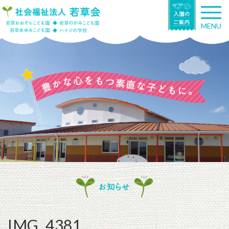
T
o
MENU
g
g
l
e
n
a
v
i
g
a
t
i
o
n
お知らせ
IMG_4381