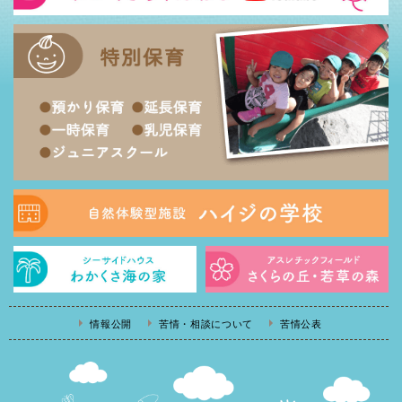
情報公開
苦情・相談について
苦情公表