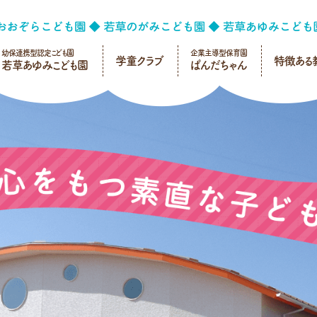
幼保連携型認定こども園
企業主導型保育園
学童クラブ
特徴ある
若草あゆみこども園
ぱんだちゃん