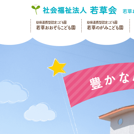
幼保連携型認定こども園
幼保連携型認定こども園
若草おおぞらこども園
若草のがみこども園