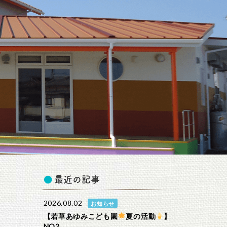
最近の記事
2026.08.02
お知らせ
【若草あゆみこども園
夏の活動
】
NO2