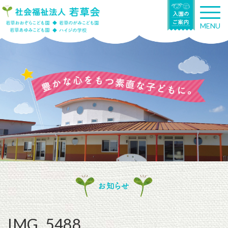
T
o
MENU
g
g
l
e
n
a
v
i
g
a
t
i
o
n
お知らせ
IMG_5488