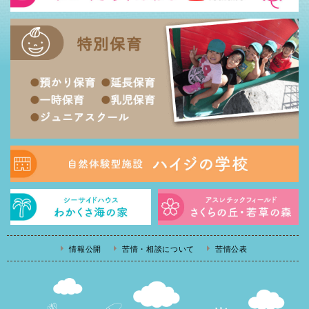
情報公開
苦情・相談について
苦情公表