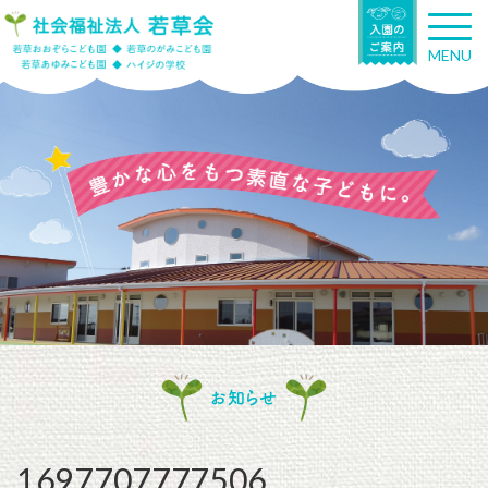
T
o
MENU
g
g
l
e
n
a
v
i
g
a
t
i
o
n
お知らせ
1697707777506