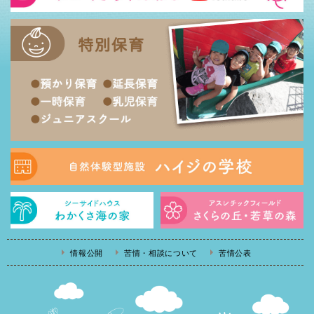
情報公開
苦情・相談について
苦情公表