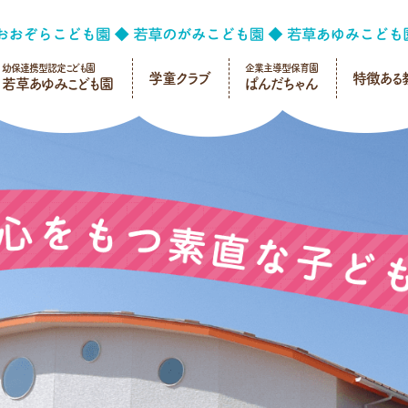
幼保連携型認定こども園
企業主導型保育園
学童クラブ
特徴ある
若草あゆみこども園
ぱんだちゃん