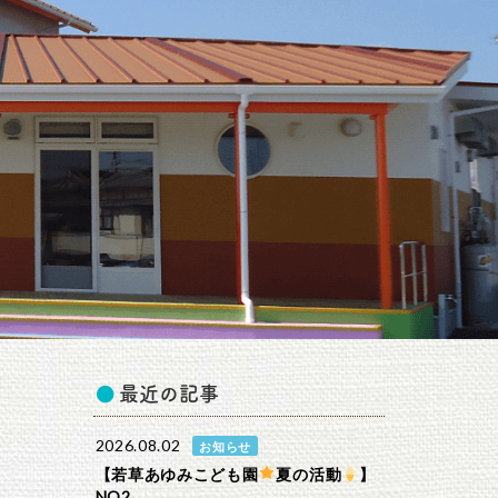
最近の記事
2026.08.02
お知らせ
【若草あゆみこども園
夏の活動
】
NO2