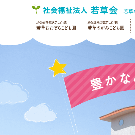
幼保連携型認定こども園
幼保連携型認定こども園
若草おおぞらこども園
若草のがみこども園