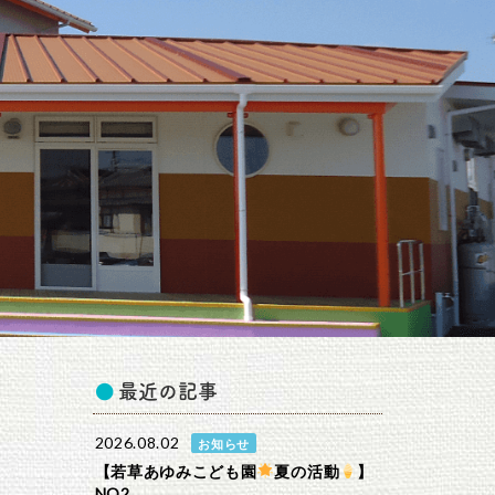
最近の記事
2026.08.02
お知らせ
【若草あゆみこども園
夏の活動
】
NO2