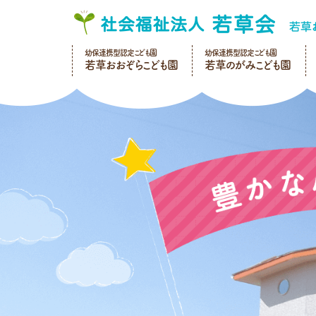
幼保連携型認定こども園
幼保連携型認定こども園
若草おおぞらこども園
若草のがみこども園