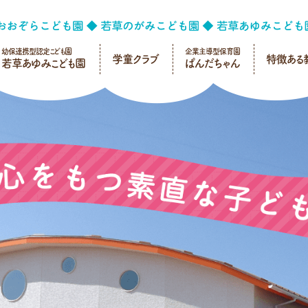
幼保連携型認定こども園
企業主導型保育園
学童クラブ
特徴ある
若草あゆみこども園
ぱんだちゃん