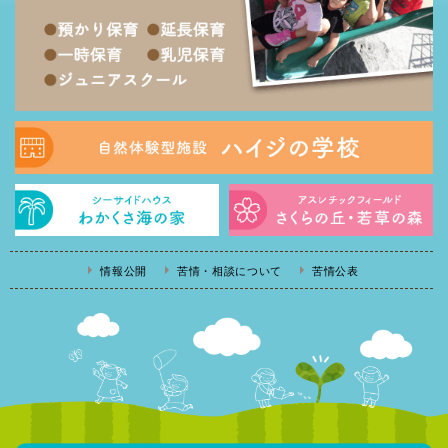
情報公開
苦情・相談について
苦情公表