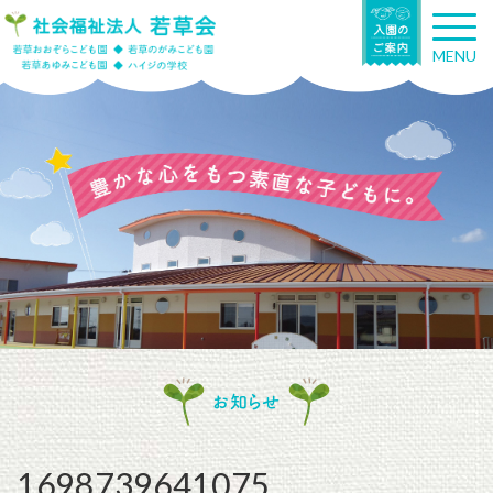
T
o
MENU
g
g
l
e
n
a
v
i
g
a
t
i
o
n
お知らせ
1698739641075