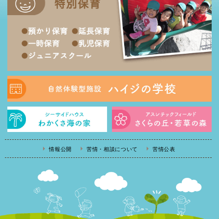
情報公開
苦情・相談について
苦情公表