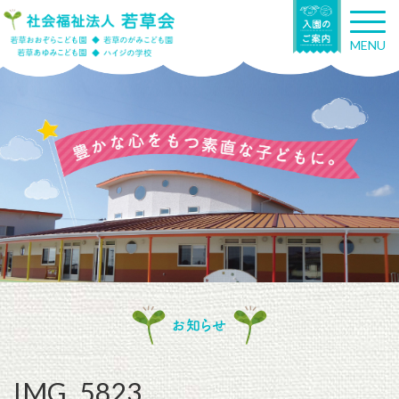
T
o
MENU
g
g
l
e
n
a
v
i
g
a
t
i
o
n
お知らせ
IMG_5823