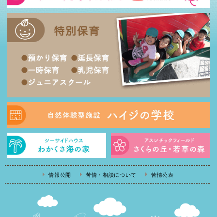
情報公開
苦情・相談について
苦情公表