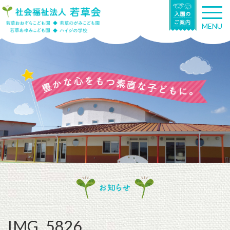
T
o
MENU
g
g
l
e
n
a
v
i
g
a
t
i
o
n
お知らせ
IMG_5826