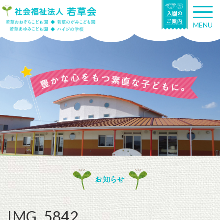
T
o
MENU
g
g
l
e
n
a
v
i
g
a
t
i
o
n
お知らせ
IMG_5842